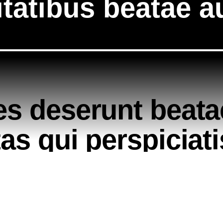
tatibus beatae au
es deserunt beata
as qui perspiciat