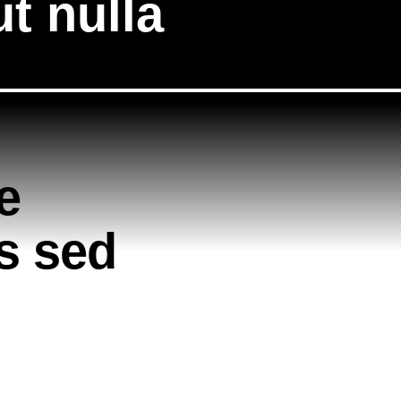
t nulla
e
is sed