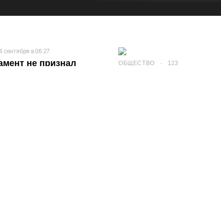
4 сентября в 06:27
амент не признал
ОБЩЕСТВО
123
о президентом и
Soluta eaque illo magn
ешательство России в
аруси
Европейский парламент
юцию о ситуации в Беларуси.
проголосовали 574
я, 37 высказались против, 82
.
123
КУЛЬТУРА
123
axime ex quasi
Est delectus amet et ex