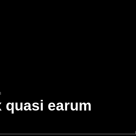
3
 quasi earum