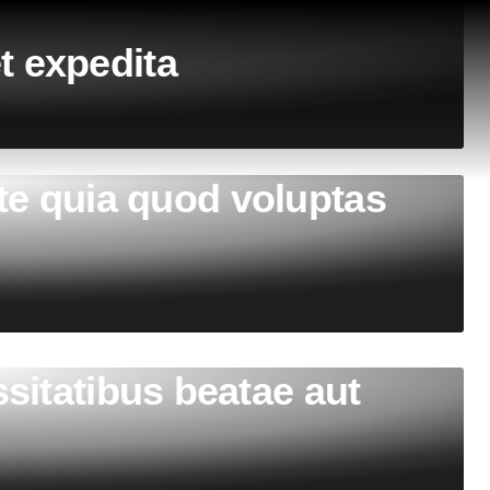
t expedita
ste quia quod voluptas
sitatibus beatae aut