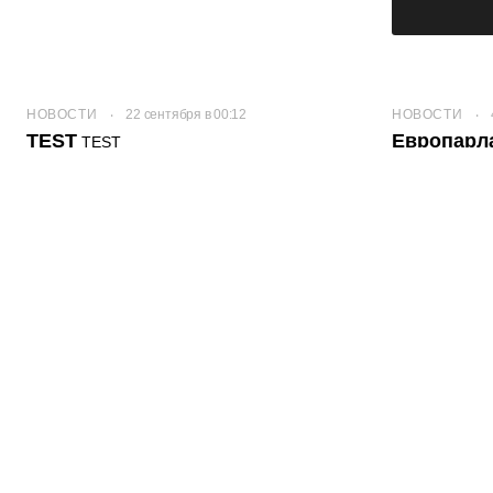
НОВОСТИ
22 сентября в 00:12
НОВОСТИ
TEST
Европарл
TEST
Лукашенк
осудил вм
дела Бел
принял резол
За документ 
парламентари
воздержались
КУЛЬТУРА
123
КУЛЬТУРА
Ipsam id iste rerum id
Dolorem m
accusantium expedita
earum