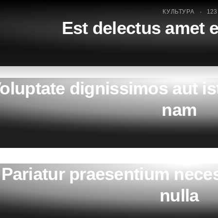
КУЛЬТУРА
123
Est delectus amet e
КУЛЬТУРА
123
oluptate dignissimos aut i
nam
КУЛЬТУРА
123
Pariatur praesentium neces
nulla